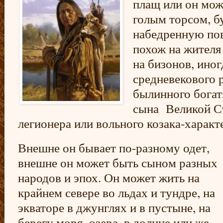
плащ или он може
голым торсом, б
набедренную пов
похож на жителя
на бизонов, иног
средневекового р
былинного богат
сына Великой Ст
легионера или вольного козака-характ
Внешне он бывает по-разному одет,
внешне он может быть сыном разных
народов и эпох. Он может жить на
крайнем севере во льдах и тундре, на
экваторе в джунглях и в пустыне, на
берегу моря, озера, в долине или же