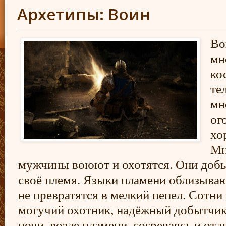
Архетипы: Воин
Во
мн
ко
те
мн
ог
хо
Мн
мужчины воюют и охотятся. Они доб
своё племя. Языки пламени облизывают
не превратятся в мелкий пепел. Сотни
могучий охотник, надёжный добытчик,
ночи, возле пламени, согреваясь и отд