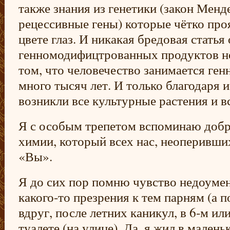
также знания из генетики (закон Менд
рецессивные гены) которые чётко про
цвете глаз. И никакая бредовая статья
генномодифицтрованных продуктов не
том, что человечество занимается ге
много тысяч лет. И только благодаря 
возникли все культурные растения и 
Я с особым трепетом вспоминаю добр
химии, который всех нас, неоперивши
«Вы».
Я до сих пор помню чувство недоумен
какого-то презрения к тем парням (а п
вдруг, после летних каникул, в 6-м ил
туалете (на улице). Да, я жил в малень