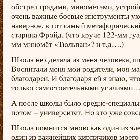
обстрел градами, миномётами, устройс
очень важные боевые инструменты ух
наверное, в тот самый метафорический
старина Фройд. (что круче 122-мм гуа
мм миномёт «Тюльпан»? и т.д….)
Школа не сделала из меня человека, ш
Воспитали меня мои родители, моя ма
благодарен. И благодаря ей я знаю, ч
только самостоятельными усилиями
А после школы было средне-специальн
потом – университет. Но это уже сов
Школа помнится мною как один из эле
один из важнейших кирпичиков моего 